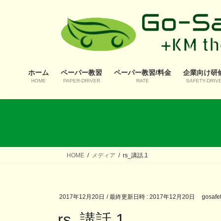
コ
ナ
ン
ビ
テ
ゲ
ン
ー
ツ
シ
へ
ョ
ホーム
ペーパー教習
ペーパー教習/料金
企業向け研
ス
ン
HOME
PAPER-DRIVER
RATE
SAFETY-DRIV
キ
に
ッ
移
プ
動
HOME
メディア
rs_講話.1
2017年12月20日
/ 最終更新日時 :
2017年12月20日
gosafe
rs_講話.1