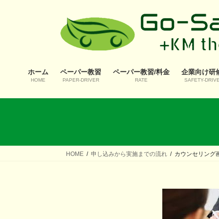
コ
ナ
ン
ビ
テ
ゲ
ン
ー
ツ
シ
へ
ョ
ホーム
ペーパー教習
ペーパー教習/料金
企業向け研
ス
ン
HOME
PAPER-DRIVER
RATE
SAFETY-DRIV
キ
に
ッ
移
プ
動
HOME
申し込みから実施までの流れ
カウンセリング