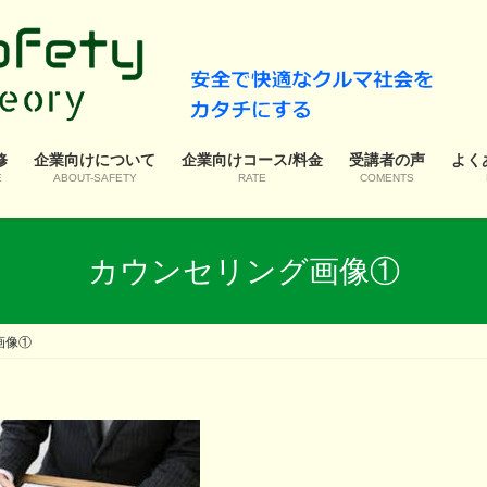
修
企業向けについて
企業向けコース/料金
受講者の声
よく
E
ABOUT-SAFETY
RATE
COMENTS
カウンセリング画像①
画像①